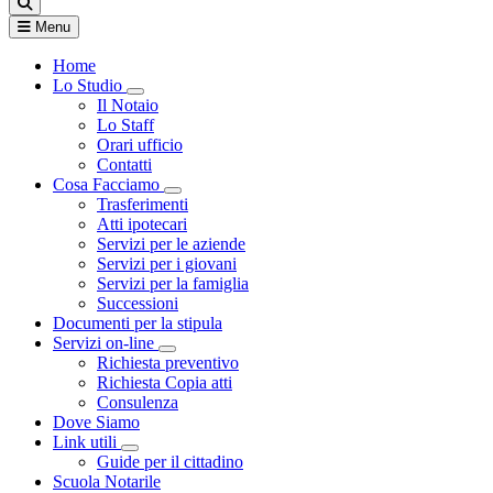
Menu
Home
Lo Studio
Visualizza menù di secondo livello
Il Notaio
Lo Staff
Orari ufficio
Contatti
Cosa Facciamo
Visualizza menù di secondo livello
Trasferimenti
Atti ipotecari
Servizi per le aziende
Servizi per i giovani
Servizi per la famiglia
Successioni
Documenti per la stipula
Servizi on-line
Visualizza menù di secondo livello
Richiesta preventivo
Richiesta Copia atti
Consulenza
Dove Siamo
Link utili
Visualizza menù di secondo livello
Guide per il cittadino
Scuola Notarile